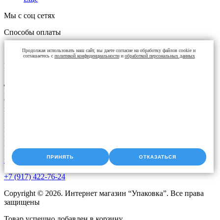
Мы с соц сетях
Способы оплаты
Продолжая использовать наш сайт, вы даете согласие на обработку файлов cookie и
соглашаетесь с
политикой конфиденциальности
и
обработкой персональных данных
Контакты
Доставка упаковки: Уфа, Казань, Набережные Челны,
Екатеринбург, Челябинск, Оренбург, Самара, Пермь, Курган.
Оперативная доставка до адреса. Скидки постоянным
клиентам. Звоните!
Время работы:
Пн-Чт с 9:00 до 18:00
Пт с 9.00 до 17.00
ПРИНЯТЬ
ОТКАЗАТЬСЯ
upak2008@bk.ru
+7 (917) 422-76-24
Copyright © 2026. Интернет магазин “Упаковка”. Все права
защищены
Товар успешно добавлен в корзину