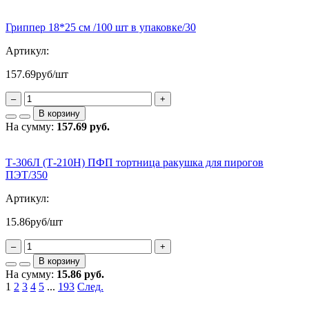
Гриппер 18*25 см /100 шт в упаковке/30
Артикул:
157.69
руб/шт
–
+
В корзину
На сумму:
157.69 руб.
Т-306Л (Т-210Н) ПФП тортница ракушка для пирогов
ПЭТ/350
Артикул:
15.86
руб/шт
–
+
В корзину
На сумму:
15.86 руб.
1
2
3
4
5
...
193
След.