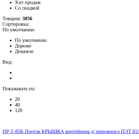
Хит продаж
Со скидкой
Товаров:
3856
Сортировка:
По умолчанию
По умолчанию
Дороже
Дешевле
Вид:
Показывать по:
20
40
120
ПР-Т-85К Протэк КРЫШКА контейнера д/ пирожного ПЭТ 65/