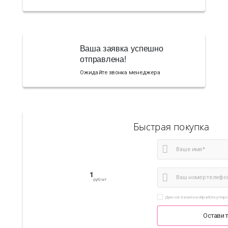
Ваша заявка успешно
отправлена!
Ожидайте звонка менеджера
Быстрая покупка
1
руб/шт
Даю согласие на обработку пер
Оставит