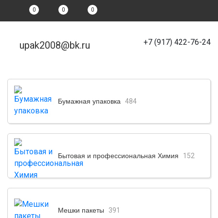
0
0
0
+7 (917) 422-76-24
upak2008@bk.ru
Бумажная упаковка
484
Бытовая и профессиональная Химия
152
Мешки пакеты
391