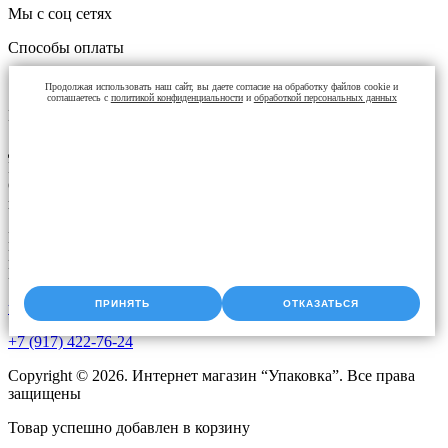
Мы с соц сетях
Способы оплаты
Продолжая использовать наш сайт, вы даете согласие на обработку файлов cookie и
соглашаетесь с
политикой конфиденциальности
и
обработкой персональных данных
Контакты
Доставка упаковки: Уфа, Казань, Набережные Челны,
Екатеринбург, Челябинск, Оренбург, Самара, Пермь, Курган.
Оперативная доставка до адреса. Скидки постоянным
клиентам. Звоните!
Время работы:
Пн-Чт с 9:00 до 18:00
Пт с 9.00 до 17.00
ПРИНЯТЬ
ОТКАЗАТЬСЯ
upak2008@bk.ru
+7 (917) 422-76-24
Copyright © 2026. Интернет магазин “Упаковка”. Все права
защищены
Товар успешно добавлен в корзину