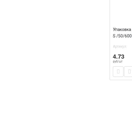
Упаковка 
S /50/600
Артикул:
4.73
руб/шт