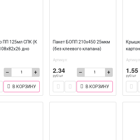
р ПП 125мл СПК (К
Пакет БОПП 210х450 25мкм
Крышк
 108х82х26 дно
(без клеевого клапана)
картон
0
/100/2700
/100/1
Артикул:
Артикул
2.34
1.55
–
+
–
+
руб/шт
руб/шт
В КОРЗИНУ
В КОРЗИНУ