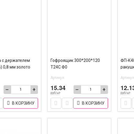
 с держателем
Гофроящик 300*200*120
ФП-К4
) 0,8 мм золото
Т24С Ф0
ракушк
ник 90*120 мм /100
Артикул:
Артикул
15.34
12.1
–
+
–
+
руб/шт
руб/шт
В КОРЗИНУ
В КОРЗИНУ