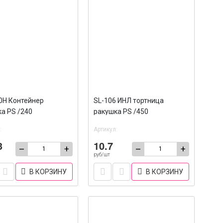
0Н Контейнер
SL-106 ИНЛ тортница
а PS /240
ракушка PS /450
:
Артикул:
3
10.7
–
+
–
+
руб/шт
В КОРЗИНУ
В КОРЗИНУ