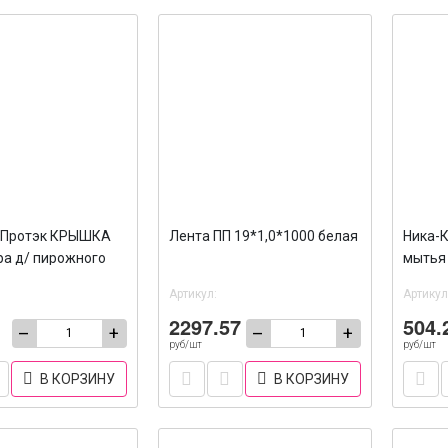
 Протэк КРЫШКА
Лента ПП 19*1,0*1000 белая
Ника-К
ра д/ пирожного
мытья 
90
Артикул:
Артикул
2297.57
504.
–
+
–
+
руб/шт
руб/шт
В КОРЗИНУ
В КОРЗИНУ