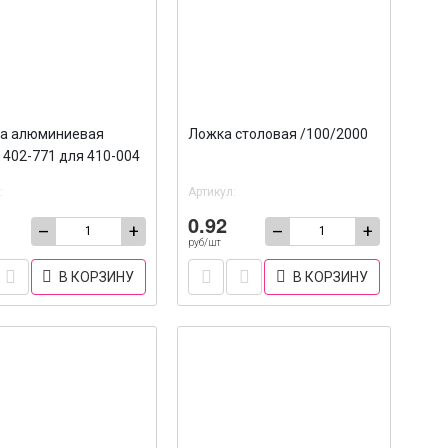
а алюминиевая
Ложка столовая /100/2000
 402-771 для 410-004
200
:
Артикул:
0.92
–
+
–
+
руб/шт
В КОРЗИНУ
В КОРЗИНУ