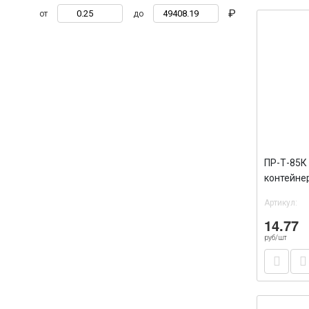
₽
от
до
ПР-Т-85К
контейне
ПЭТ 65/3
Артикул:
14.77
руб/шт