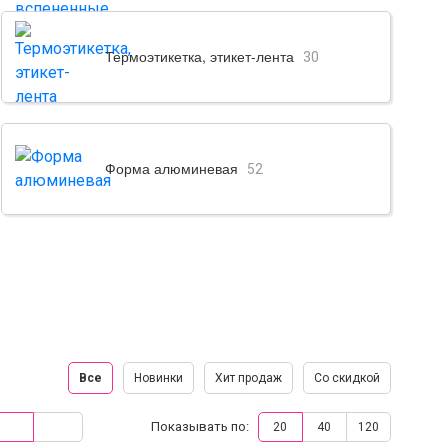
Термоэтикетка, этикет-лента
30
Форма алюминевая
52
Все
Новинки
Хит продаж
Со скидкой
Показывать по:
20
40
120