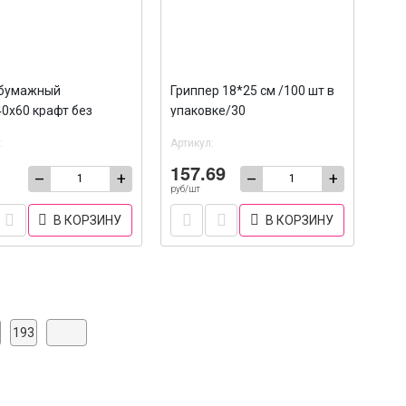
 бумажный
Гриппер 18*25 см /100 шт в
0х60 крафт без
упаковке/30
 /2500
:
Артикул:
157.69
–
+
–
+
руб/шт
В КОРЗИНУ
В КОРЗИНУ
193