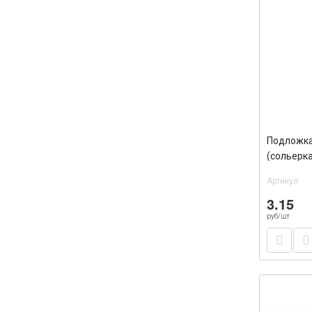
Подложка
(сольерка
треуголь
Артикул:
3.15
руб/шт