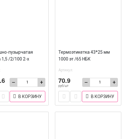
шно-пузырчатая
Термоэтикетка 43*25 мм
 1,5 /2/100 2-х
1000 эт /65 НБК
ая
:
Артикул:
.6
70.9
–
+
–
+
руб/шт
В КОРЗИНУ
В КОРЗИНУ