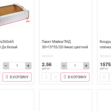
0х260х65
Пакет Майка ПНД
Возду
0 Дк белый
30+15*55/20 Никас цветной
плёнка
(8гр) /100/2000
слойн
Артикул:
Артикул
2.56
1575
–
+
–
+
руб/шт
руб/шт
В КОРЗИНУ
В КОРЗИНУ