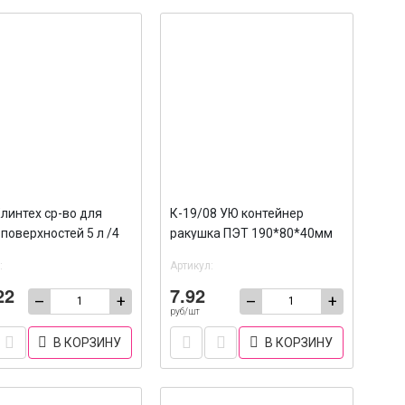
линтех ср-во для
К-19/08 УЮ контейнер
поверхностей 5 л /4
ракушка ПЭТ 190*80*40мм
/400
:
Артикул:
22
7.92
–
+
–
+
руб/шт
В КОРЗИНУ
В КОРЗИНУ