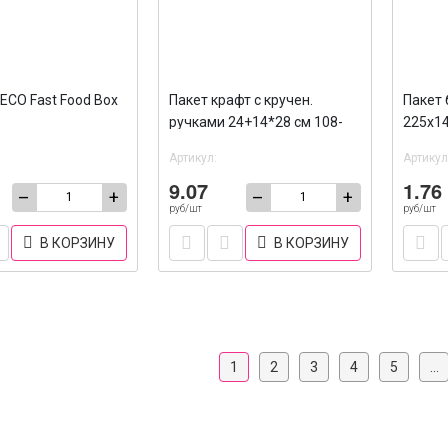
ECO Fast Food Box
Пакет крафт с кручен.
Пакет
ручками 24+14*28 см 108-
225х14
039 /300
печати
Артикул:
Артикул
9.07
1.76
–
+
–
+
руб/шт
руб/шт
В КОРЗИНУ
В КОРЗИНУ
1
2
3
4
5
...