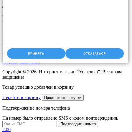
Доставка упаковки: Уфа, Казань, Набережные Челны,
Екатеринбург, Челябинск, Оренбург, Самара, Пермь, Курган.
Оперативная доставка до адреса. Скидки постоянным
клиентам. Звоните!
Время работы:
Пн-Чт с 9:00 до 18:00
Пт с 9.00 до 17.00
upak2008@bk.ru
ПРИНЯТЬ
ОТКАЗАТЬСЯ
+7 (917) 422-76-24
Copyright © 2026. Интернет магазин “Упаковка”. Все права
защищены
Товар успешно добавлен в корзину
Перейти в корзину
Продолжить покупки
Подтверждение номера телефона
На номер
было отправлено SMS с кодом подтверждения.
Подтвердить номер
2:00