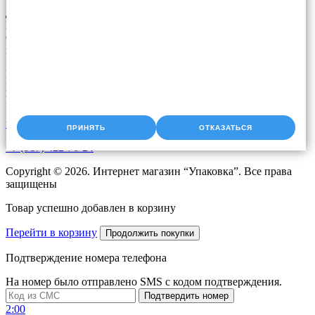
Доставка упаковки: Уфа, Казань, Набережные Челны,
Екатеринбург, Челябинск, Оренбург, Самара, Пермь, Курган.
Оперативная доставка до адреса. Скидки постоянным
клиентам. Звоните!
Время работы:
Пн-Чт с 9:00 до 18:00
Пт с 9.00 до 17.00
upak2008@bk.ru
ПРИНЯТЬ
ОТКАЗАТЬСЯ
+7 (917) 422-76-24
Copyright © 2026. Интернет магазин “Упаковка”. Все права
защищены
Товар успешно добавлен в корзину
Перейти в корзину
Продолжить покупки
Подтверждение номера телефона
На номер
было отправлено SMS с кодом подтверждения.
Подтвердить номер
2:00