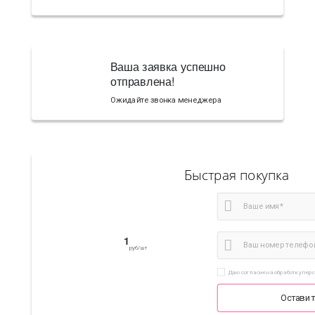
Ваша заявка успешно
отправлена!
Ожидайте звонка менеджера
Быстрая покупка
1
руб/шт
Даю согласие на обработку пер
Оставит