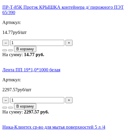
ПР-Т-85К Протэк КРЫШКА контейнера д/ пирожного ПЭТ
65/390
Артикул:
14.77
руб/шт
–
+
В корзину
На сумму:
14.77 руб.
Лента ПП 19*1,0*1000 белая
Артикул:
2297.57
руб/шт
–
+
В корзину
На сумму:
2297.57 руб.
Ника-Клинтех ср-во для мытья поверхностей 5 л /4