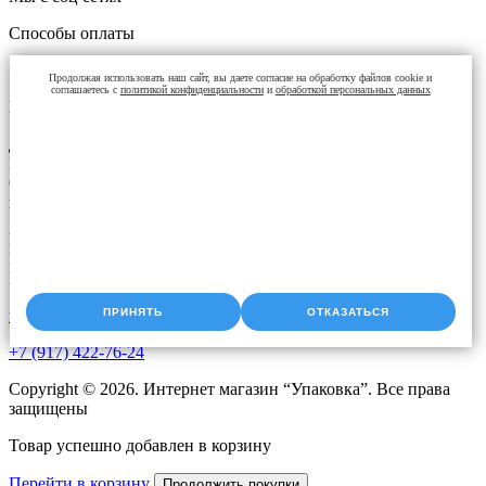
Способы оплаты
Продолжая использовать наш сайт, вы даете согласие на обработку файлов cookie и
соглашаетесь с
политикой конфиденциальности
и
обработкой персональных данных
Контакты
Доставка упаковки: Уфа, Казань, Набережные Челны,
Екатеринбург, Челябинск, Оренбург, Самара, Пермь, Курган.
Оперативная доставка до адреса. Скидки постоянным
клиентам. Звоните!
Время работы:
Пн-Чт с 9:00 до 18:00
Пт с 9.00 до 17.00
ПРИНЯТЬ
ОТКАЗАТЬСЯ
upak2008@bk.ru
+7 (917) 422-76-24
Copyright © 2026. Интернет магазин “Упаковка”. Все права
защищены
Товар успешно добавлен в корзину
Перейти в корзину
Продолжить покупки