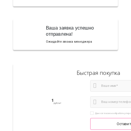
Ваша заявка успешно
отправлена!
Ожидайте звонка менеджера
Быстрая покупка
1
руб/шт
Даю согласие на обработку пер
Оставит