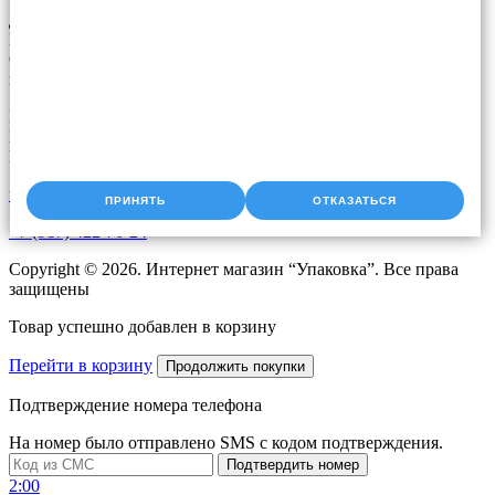
Доставка упаковки: Уфа, Казань, Набережные Челны,
Екатеринбург, Челябинск, Оренбург, Самара, Пермь, Курган.
Оперативная доставка до адреса. Скидки постоянным
клиентам. Звоните!
Время работы:
Пн-Чт с 9:00 до 18:00
Пт с 9.00 до 17.00
upak2008@bk.ru
ПРИНЯТЬ
ОТКАЗАТЬСЯ
+7 (917) 422-76-24
Copyright © 2026. Интернет магазин “Упаковка”. Все права
защищены
Товар успешно добавлен в корзину
Перейти в корзину
Продолжить покупки
Подтверждение номера телефона
На номер
было отправлено SMS с кодом подтверждения.
Подтвердить номер
2:00