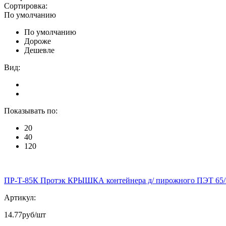
Сортировка:
По умолчанию
По умолчанию
Дороже
Дешевле
Вид:
Показывать по:
20
40
120
ПР-Т-85К Протэк КРЫШКА контейнера д/ пирожного ПЭТ 65/
Артикул:
14.77
руб/шт