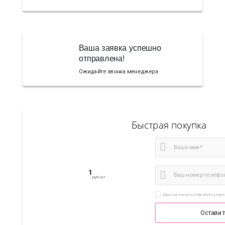
Ваша заявка успешно
отправлена!
Ожидайте звонка менеджера
Быстрая покупка
1
руб/шт
Даю согласие на обработку пер
Оставит