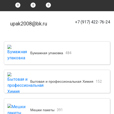
0
0
0
+7 (917) 422-76-24
upak2008@bk.ru
Бумажная упаковка
484
Бытовая и профессиональная Химия
152
Мешки пакеты
391