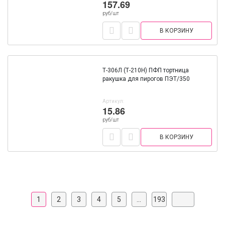
157.69
руб/шт
В КОРЗИНУ
Т-306Л (Т-210Н) ПФП тортница
ракушка для пирогов ПЭТ/350
Артикул:
15.86
руб/шт
В КОРЗИНУ
1
2
3
4
5
...
193