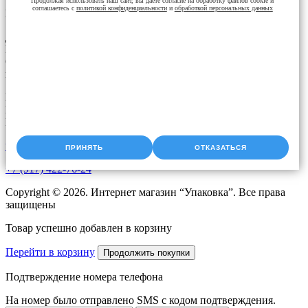
Продолжая использовать наш сайт, вы даете согласие на обработку файлов cookie и
соглашаетесь с
политикой конфиденциальности
и
обработкой персональных данных
Контакты
Доставка упаковки: Уфа, Казань, Набережные Челны,
Екатеринбург, Челябинск, Оренбург, Самара, Пермь, Курган.
Оперативная доставка до адреса. Скидки постоянным
клиентам. Звоните!
Время работы:
Пн-Чт с 9:00 до 18:00
Пт с 9.00 до 17.00
upak2008@bk.ru
ПРИНЯТЬ
ОТКАЗАТЬСЯ
+7 (917) 422-76-24
Copyright © 2026. Интернет магазин “Упаковка”. Все права
защищены
Товар успешно добавлен в корзину
Перейти в корзину
Продолжить покупки
Подтверждение номера телефона
На номер
было отправлено SMS с кодом подтверждения.