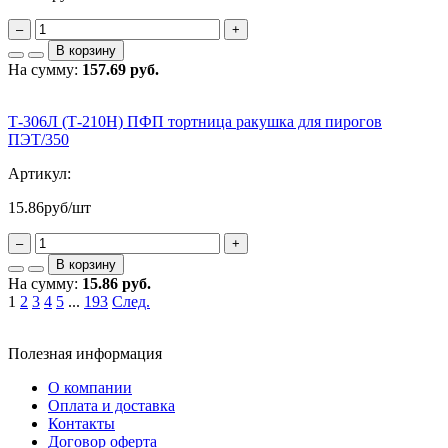
–
+
В корзину
На сумму:
157.69 руб.
Т-306Л (Т-210Н) ПФП тортница ракушка для пирогов
ПЭТ/350
Артикул:
15.86
руб/шт
–
+
В корзину
На сумму:
15.86 руб.
1
2
3
4
5
...
193
След.
Полезная информация
О компании
Оплата и доставка
Контакты
Договор оферта