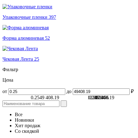
Упаковочные пленки
397
Форма алюминевая
52
Чековая Лента
25
Фильтр
Цена
от
до
₽
0.25
49 408.19
12 352
0.25
24 704
49 408.19
37 056
Все
Новинки
Хит продаж
Со скидкой