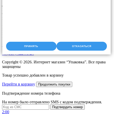
Доставка упаковки: Уфа, Казань, Набережные Челны,
Екатеринбург, Челябинск, Оренбург, Самара, Пермь, Курган.
Оперативная доставка до адреса. Скидки постоянным
клиентам. Звоните!
Время работы:
Пн-Чт с 9:00 до 18:00
Пт с 9.00 до 17.00
upak2008@bk.ru
ПРИНЯТЬ
ОТКАЗАТЬСЯ
+7 (917) 422-76-24
Copyright © 2026. Интернет магазин “Упаковка”. Все права
защищены
Товар успешно добавлен в корзину
Перейти в корзину
Продолжить покупки
Подтверждение номера телефона
На номер
было отправлено SMS с кодом подтверждения.
Подтвердить номер
2:00