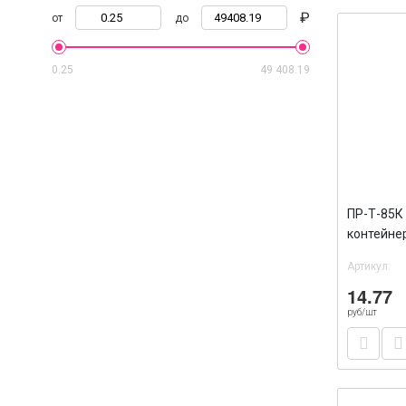
₽
от
до
0.25
49 408.19
ПР-Т-85К
контейне
ПЭТ 65/3
Артикул:
14.77
руб/шт