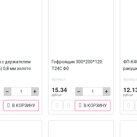
 с держателем
Гофроящик 300*200*120
ФП-К4
) 0,8 мм золото
Т24С Ф0
ракушк
ник 90*120 мм /100
Артикул:
Артикул
15.34
12.1
–
+
–
+
руб/шт
руб/шт
В КОРЗИНУ
В КОРЗИНУ