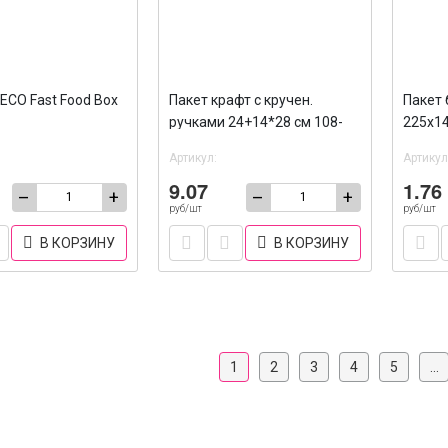
ECO Fast Food Box
Пакет крафт с кручен.
Пакет
ручками 24+14*28 см 108-
225х14
039 /300
печати
Артикул:
Артикул
9.07
1.76
–
+
–
+
руб/шт
руб/шт
В КОРЗИНУ
В КОРЗИНУ
1
2
3
4
5
...