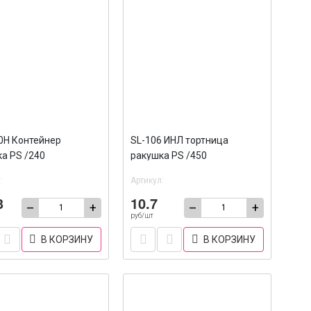
0Н Контейнер
SL-106 ИНЛ тортница
а PS /240
ракушка PS /450
:
Артикул:
3
10.7
–
+
–
+
руб/шт
В КОРЗИНУ
В КОРЗИНУ