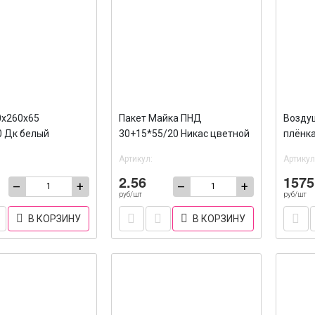
0х260х65
Пакет Майка ПНД
Возду
0 Дк белый
30+15*55/20 Никас цветной
плёнка
(8гр) /100/2000
слойн
Артикул:
Артикул
2.56
1575
–
+
–
+
руб/шт
руб/шт
В КОРЗИНУ
В КОРЗИНУ