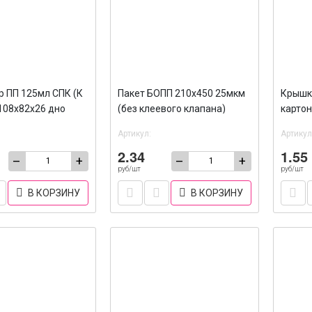
р ПП 125мл СПК (К
Пакет БОПП 210х450 25мкм
Крышк
 108х82х26 дно
(без клеевого клапана)
картон
0
/100/2700
/100/1
Артикул:
Артикул
2.34
1.55
–
+
–
+
руб/шт
руб/шт
В КОРЗИНУ
В КОРЗИНУ