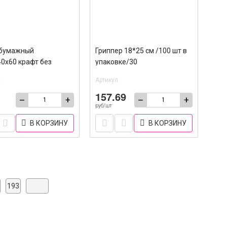
 бумажный
Гриппер 18*25 см /100 шт в
0х60 крафт без
упаковке/30
 /2500
:
Артикул:
157.69
–
+
–
+
руб/шт
В КОРЗИНУ
В КОРЗИНУ
193