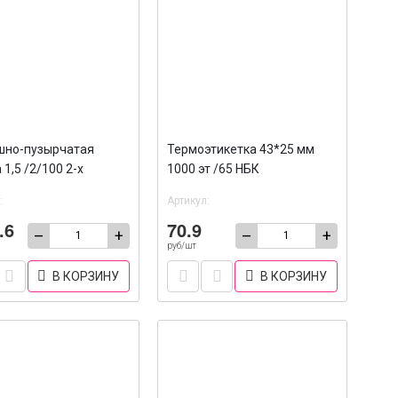
шно-пузырчатая
Термоэтикетка 43*25 мм
 1,5 /2/100 2-х
1000 эт /65 НБК
ая
:
Артикул:
.6
70.9
–
+
–
+
руб/шт
В КОРЗИНУ
В КОРЗИНУ