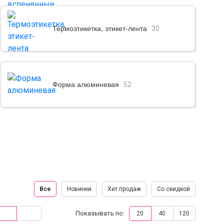
Термоэтикетка, этикет-лента
30
Форма алюминевая
52
Все
Новинки
Хит продаж
Со скидкой
Показывать по:
20
40
120