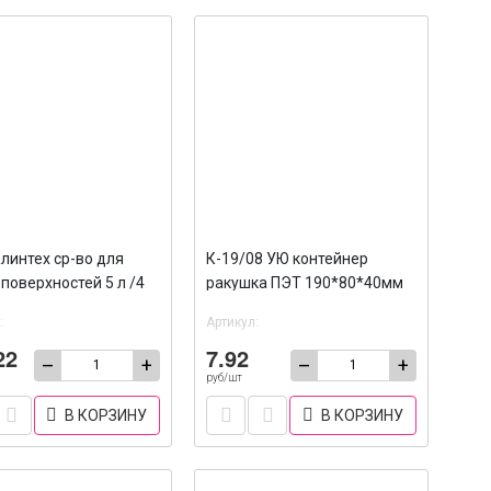
линтех ср-во для
К-19/08 УЮ контейнер
поверхностей 5 л /4
ракушка ПЭТ 190*80*40мм
/400
:
Артикул:
22
7.92
–
+
–
+
руб/шт
В КОРЗИНУ
В КОРЗИНУ