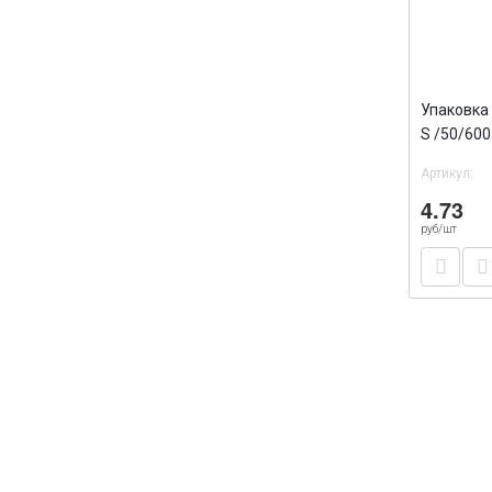
Упаковка 
S /50/600
Артикул:
4.73
руб/шт