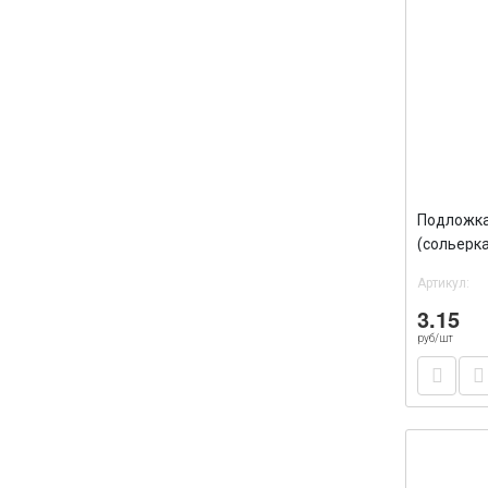
Подложка
(сольерка
треуголь
Артикул:
3.15
руб/шт