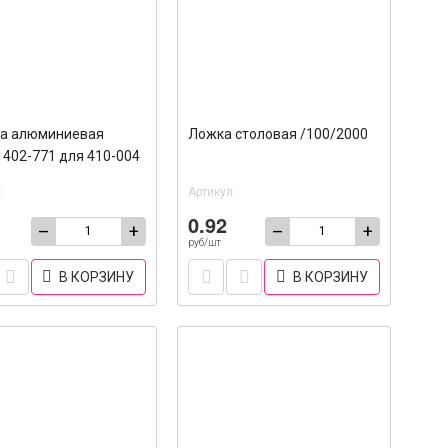
а алюминиевая
Ложка столовая /100/2000
 402-771 для 410-004
200
:
Артикул:
0.92
–
+
–
+
руб/шт
В КОРЗИНУ
В КОРЗИНУ