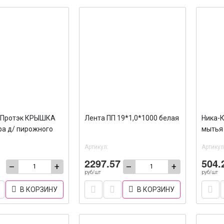
 Протэк КРЫШКА
Лента ПП 19*1,0*1000 белая
Ника-К
ра д/ пирожного
мытья 
90
Артикул:
Артикул
2297.57
504.
–
+
–
+
руб/шт
руб/шт
В КОРЗИНУ
В КОРЗИНУ