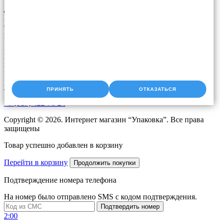
Доставка упаковки: Уфа, Казань, Набережные Челны,
Екатеринбург, Челябинск, Оренбург, Самара, Пермь, Курган.
Оперативная доставка до адреса. Скидки постоянным
клиентам. Звоните!
Время работы:
Пн-Чт с 9:00 до 18:00
Пт с 9.00 до 17.00
upak2008@bk.ru
ПРИНЯТЬ
ОТКАЗАТЬСЯ
+7 (917) 422-76-24
Copyright © 2026. Интернет магазин “Упаковка”. Все права
защищены
Товар успешно добавлен в корзину
Перейти в корзину
Продолжить покупки
Подтверждение номера телефона
На номер
было отправлено SMS с кодом подтверждения.
Подтвердить номер
2:00