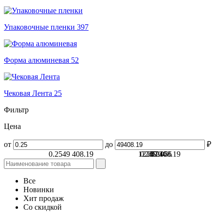
Упаковочные пленки
397
Форма алюминевая
52
Чековая Лента
25
Фильтр
Цена
от
до
₽
0.25
49 408.19
12 352
0.25
24 704
49 408.19
37 056
Все
Новинки
Хит продаж
Со скидкой