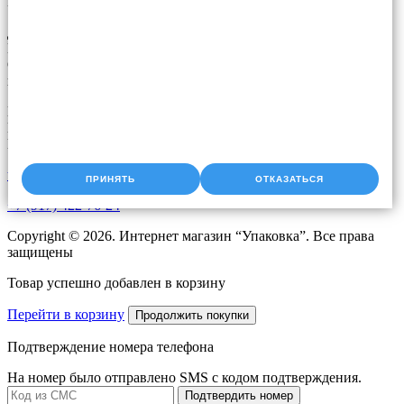
Контакты
Доставка упаковки: Уфа, Казань, Набережные Челны,
Екатеринбург, Челябинск, Оренбург, Самара, Пермь, Курган.
Оперативная доставка до адреса. Скидки постоянным
клиентам. Звоните!
Время работы:
Пн-Чт с 9:00 до 18:00
Пт с 9.00 до 17.00
upak2008@bk.ru
ПРИНЯТЬ
ОТКАЗАТЬСЯ
+7 (917) 422-76-24
Copyright © 2026. Интернет магазин “Упаковка”. Все права
защищены
Товар успешно добавлен в корзину
Перейти в корзину
Продолжить покупки
Подтверждение номера телефона
На номер
было отправлено SMS с кодом подтверждения.
Подтвердить номер