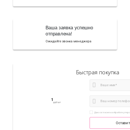
Ваша заявка успешно
отправлена!
Ожидайте звонка менеджера
Быстрая покупка
1
руб/шт
Даю согласие на обработку пер
Оставит