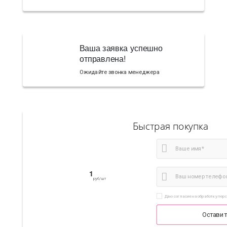
Ваша заявка успешно
отправлена!
Ожидайте звонка менеджера
Быстрая покупка
1
руб/шт
Даю согласие на обработку пер
Оставит