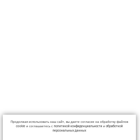
Продолжая использовать наш сайт, вы даете согласие на обработку файлов
cookie и соглашаетесь с
и
политикой конфиденциальности
обработкой
персональных данных