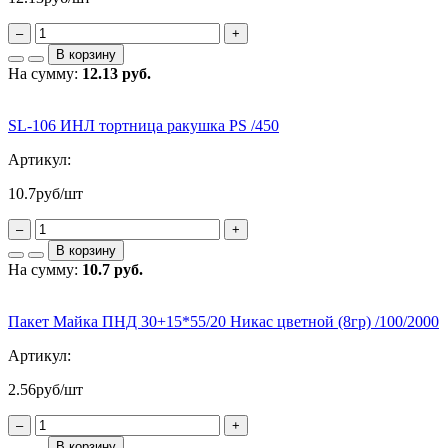
–
+
В корзину
На сумму:
12.13 руб.
SL-106 ИНЛ тортница ракушка PS /450
Артикул:
10.7
руб/шт
–
+
В корзину
На сумму:
10.7 руб.
Пакет Майка ПНД 30+15*55/20 Никас цветной (8гр) /100/2000
Артикул:
2.56
руб/шт
–
+
В корзину