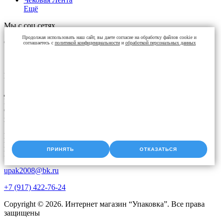
Ещё
Мы с соц сетях
Продолжая использовать наш сайт, вы даете согласие на обработку файлов cookie и
Способы оплаты
соглашаетесь с
политикой конфиденциальности
и
обработкой персональных данных
Контакты
Доставка упаковки: Уфа, Казань, Набережные Челны,
Екатеринбург, Челябинск, Оренбург, Самара, Пермь, Курган.
Оперативная доставка до адреса. Скидки постоянным
клиентам. Звоните!
Время работы:
Пн-Чт с 9:00 до 18:00
ПРИНЯТЬ
ОТКАЗАТЬСЯ
Пт с 9.00 до 17.00
upak2008@bk.ru
+7 (917) 422-76-24
Copyright © 2026. Интернет магазин “Упаковка”. Все права
защищены