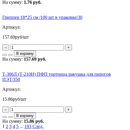
На сумму:
1.76 руб.
Гриппер 18*25 см /100 шт в упаковке/30
Артикул:
157.69
руб/шт
–
+
В корзину
На сумму:
157.69 руб.
Т-306Л (Т-210Н) ПФП тортница ракушка для пирогов
ПЭТ/350
Артикул:
15.86
руб/шт
–
+
В корзину
На сумму:
15.86 руб.
1
2
3
4
5
...
193
След.