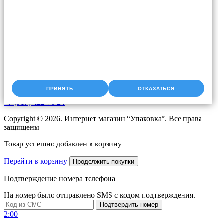
Доставка упаковки: Уфа, Казань, Набережные Челны,
Екатеринбург, Челябинск, Оренбург, Самара, Пермь, Курган.
Оперативная доставка до адреса. Скидки постоянным
клиентам. Звоните!
Время работы:
Пн-Чт с 9:00 до 18:00
Пт с 9.00 до 17.00
upak2008@bk.ru
ПРИНЯТЬ
ОТКАЗАТЬСЯ
+7 (917) 422-76-24
Copyright © 2026. Интернет магазин “Упаковка”. Все права
защищены
Товар успешно добавлен в корзину
Перейти в корзину
Продолжить покупки
Подтверждение номера телефона
На номер
было отправлено SMS с кодом подтверждения.
Подтвердить номер
2:00