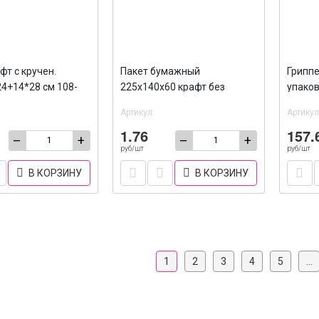
фт с кручен.
Пакет бумажный
Гриппе
24+14*28 см 108-
225х140х60 крафт без
упаков
печати /2500
Артикул:
Артикул
1.76
157.
–
+
–
+
руб/шт
руб/шт
В КОРЗИНУ
В КОРЗИНУ
1
2
3
4
5
...