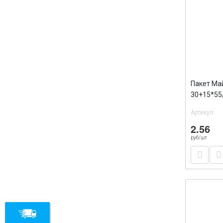
Пакет Ма
30+15*55
(8гр) /10
Артикул:
2.56
руб/шт