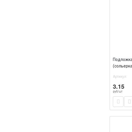
Подложка
(сольерка
треуголь
Артикул:
3.15
руб/шт