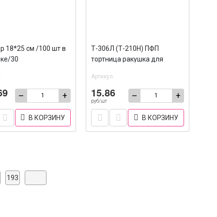
р 18*25 см /100 шт в
Т-306Л (Т-210Н) ПФП
ке/30
тортница ракушка для
пирогов ПЭТ/350
:
Артикул:
69
15.86
–
+
–
+
руб/шт
В КОРЗИНУ
В КОРЗИНУ
193