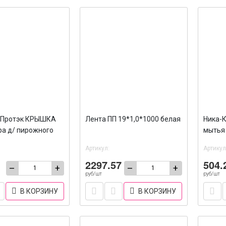
 Протэк КРЫШКА
Лента ПП 19*1,0*1000 белая
Ника-К
ра д/ пирожного
мытья 
90
Артикул:
Артикул
2297.57
504.
–
+
–
+
руб/шт
руб/шт
В КОРЗИНУ
В КОРЗИНУ