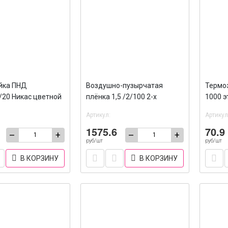
йка ПНД
Воздушно-пузырчатая
Термоэ
/20 Никас цветной
плёнка 1,5 /2/100 2-х
1000 э
0/2000
слойная
Артикул:
Артикул
1575.6
70.9
–
+
–
+
руб/шт
руб/шт
В КОРЗИНУ
В КОРЗИНУ