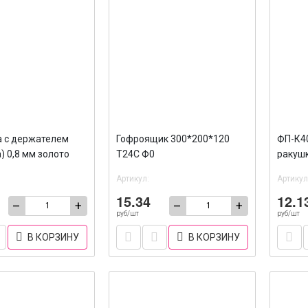
 с держателем
Гофроящик 300*200*120
ФП-К4
) 0,8 мм золото
Т24С Ф0
ракушк
ник 90*120 мм /100
Артикул:
Артикул
15.34
12.1
–
+
–
+
руб/шт
руб/шт
В КОРЗИНУ
В КОРЗИНУ