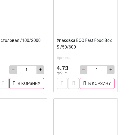
столовая /100/2000
Упаковка ECO Fast Food Box
S /50/600
:
Артикул:
4.73
–
+
–
+
руб/шт
В КОРЗИНУ
В КОРЗИНУ