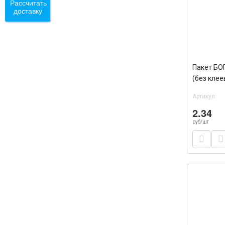
Рассчитать
доставку
Пакет БО
(без клее
/100/270
Артикул:
2.34
руб/шт