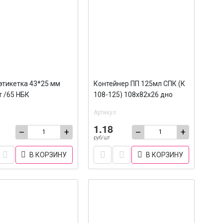
тикетка 43*25 мм
Контейнер ПП 125мл СПК (К
т /65 НБК
108-125) 108х82х26 дно
/100/1000
:
Артикул:
1.18
–
+
–
+
руб/шт
В КОРЗИНУ
В КОРЗИНУ