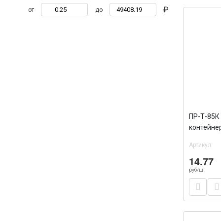
₽
от
до
ПР-Т-85К
контейне
ПЭТ 65/3
Артикул:
14.77
руб/шт