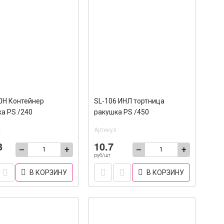
0Н Контейнер
SL-106 ИНЛ тортница
а PS /240
ракушка PS /450
:
Артикул:
3
10.7
–
+
–
+
руб/шт
В КОРЗИНУ
В КОРЗИНУ