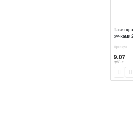
Пакет кра
ручками 
039 /300
Артикул:
9.07
руб/шт