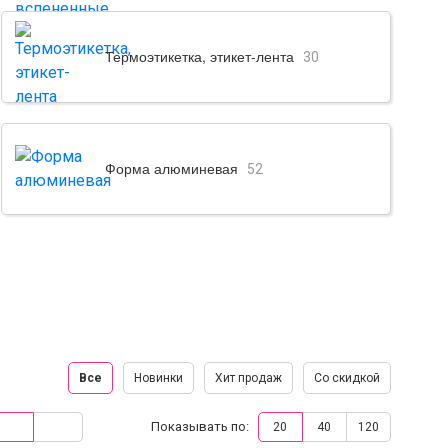
Термоэтикетка, этикет-лента
30
Форма алюминевая
52
Все
Новинки
Хит продаж
Со скидкой
Показывать по:
20
40
120