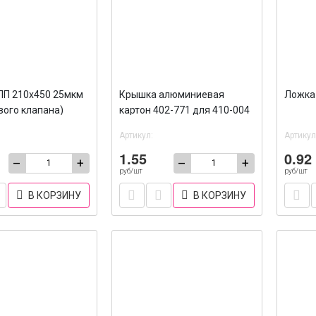
ПП 210х450 25мкм
Крышка алюминиевая
Ложка 
вого клапана)
картон 402-771 для 410-004
0
/100/1200
Артикул:
Артикул
1.55
0.92
–
+
–
+
руб/шт
руб/шт
В КОРЗИНУ
В КОРЗИНУ