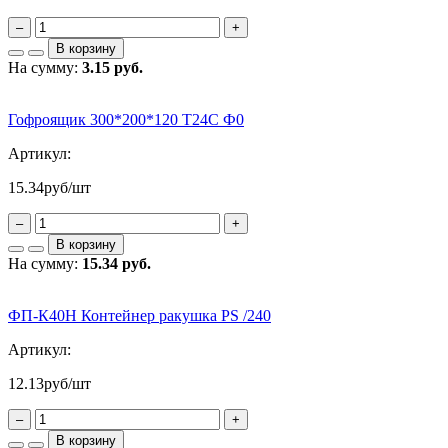
–
+
В корзину
На сумму:
3.15 руб.
Гофроящик 300*200*120 Т24С Ф0
Артикул:
15.34
руб/шт
–
+
В корзину
На сумму:
15.34 руб.
ФП-К40Н Контейнер ракушка PS /240
Артикул:
12.13
руб/шт
–
+
В корзину