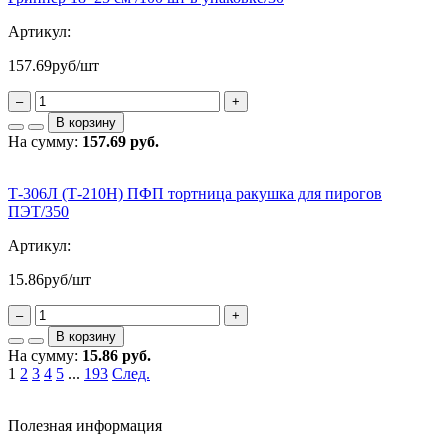
Артикул:
157.69
руб/шт
–
+
В корзину
На сумму:
157.69 руб.
Т-306Л (Т-210Н) ПФП тортница ракушка для пирогов
ПЭТ/350
Артикул:
15.86
руб/шт
–
+
В корзину
На сумму:
15.86 руб.
1
2
3
4
5
...
193
След.
Полезная информация